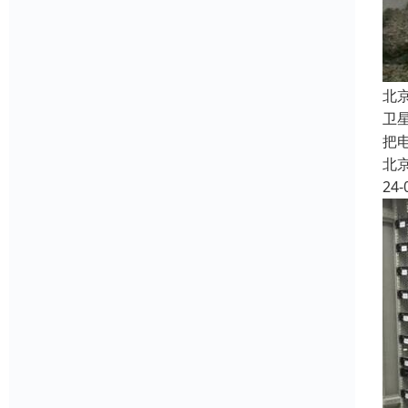
北
卫
把
北
24-