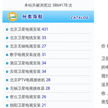
本站共被浏览过 3864178 次
北京卫星电视安装
431
北京卫星电线安装
33
价
北京无锅电视安装
27
数字电视安装改造
31
卫
酒店卫星电视安装
34
的
宾馆卫星电视安装
34
视
北京IPTV电视接收机
28
送
无锅卫星电视接收器
28
收
密云卫星电视安装
26
类
朝阳卫星电视安装
21