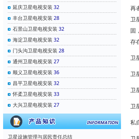
延庆卫星电视安装
32
再
丰台卫星电视安装
28
卫
石景山卫星电视安装
32
固
海淀卫星电视安装
32
存
门头沟卫星电视安装
28
卫
通州卫星电视安装
27
顺义卫星电视安装
36
卫
昌平卫星电视安装
32
卫
怀柔卫星电视安装
33
大兴卫星电视安装
27
卫
私
卫星设施管理与居民责任总结
卫