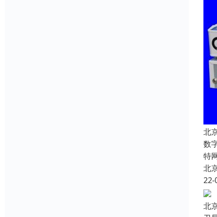
北
数
特
北
22-
北