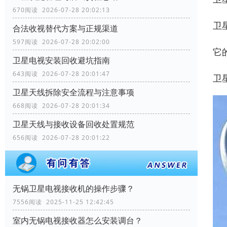
670阅读 2026-07-28 20:02:13
卫
合法收视替代方案与正规渠道
597阅读 2026-07-28 20:02:00
它
卫星电视安装回收避坑指南
643阅读 2026-07-28 20:01:47
卫
卫星天线拆除安全流程与注意事项
668阅读 2026-07-28 20:01:34
卫星天线与接收设备回收处置规范
656阅读 2026-07-28 20:01:22
无锅卫星电视接收机的操作步骤？
7556阅读 2025-11-25 12:42:45
室内无锅电视接收器怎么安装调台？