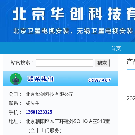
首页
产
站内搜索：
公司：
北京华创科技有限公司
20
联系：
杨先生
手机：
13601233325
地址：
北京朝阳区东三环建外SOHO A座518室
（全市上门服务）