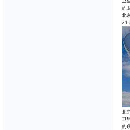
卫
的
北
24-
北
卫
的