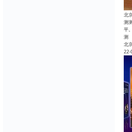
北
测
平
测
北
22-