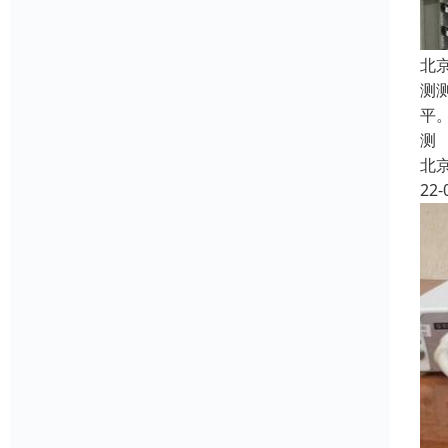
北
测
平
测
北
22-