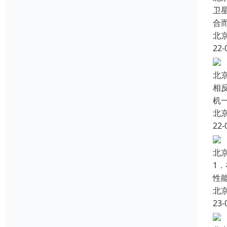
卫
合
北
22-
北
相
机
北
22-
北
1
性
北
23-