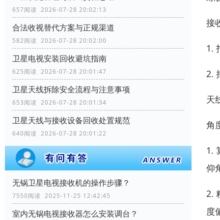
657阅读 2026-07-28 20:02:13
接
合法收视替代方案与正规渠道
582阅读 2026-07-28 20:02:00
1
卫星电视安装回收避坑指南
625阅读 2026-07-28 20:01:47
2
卫星天线拆除安全流程与注意事项
天
653阅读 2026-07-28 20:01:34
卫星天线与接收设备回收处置规范
角
640阅读 2026-07-28 20:01:22
1
仰
无锅卫星电视接收机的操作步骤？
2
7550阅读 2025-11-25 12:42:45
度
室内无锅电视接收器怎么安装调台？