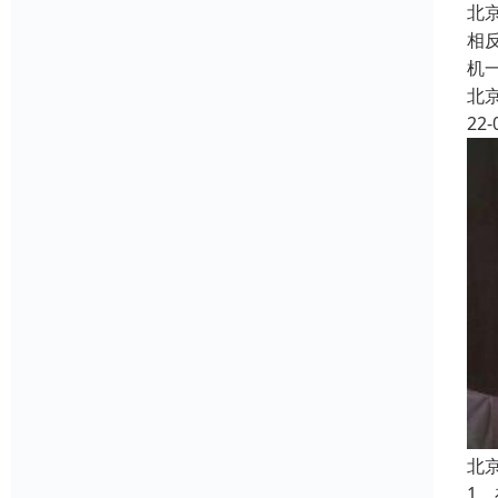
北
相
机
北
22-
北
1