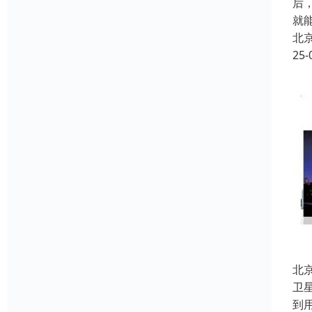
后
就
北
25-
北
卫
到