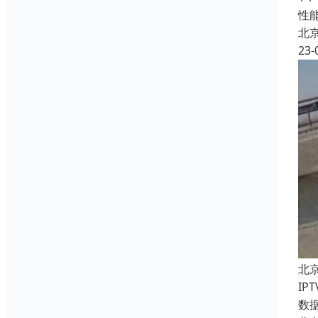
性
北
23-
北
I
数