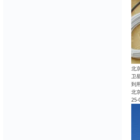
北
卫
到
北
25-