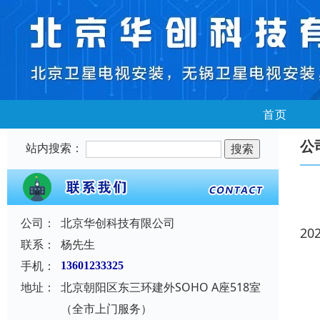
首页
公
站内搜索：
公司：
北京华创科技有限公司
20
联系：
杨先生
手机：
13601233325
地址：
北京朝阳区东三环建外SOHO A座518室
（全市上门服务）