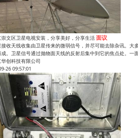
面议
京崇文区卫星电视安装，分享美好，分享生活
星接收天线收集由卫星传来的微弱信号，并尽可能去除杂讯。大
而成。卫星信号通过抛物面天线的反射后集中到它的焦点处。一
京华创科技有限公司
09-26 09:57:01