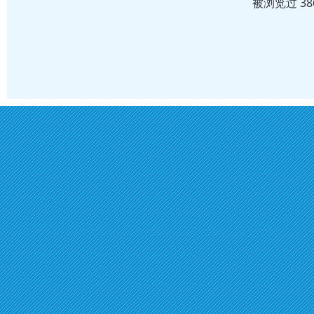
被浏览过 3