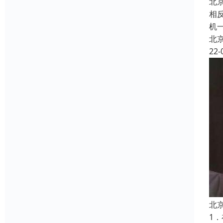
北
相
机
北
22-
北
1