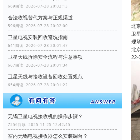
669阅读 2026-07-28 20:02:13
合法收视替代方案与正规渠道
北
596阅读 2026-07-28 20:02:00
卫
卫星电视安装回收避坑指南
现
641阅读 2026-07-28 20:01:47
北
卫星天线拆除安全流程与注意事项
22-
667阅读 2026-07-28 20:01:34
卫星天线与接收设备回收处置规范
654阅读 2026-07-28 20:01:22
无锅卫星电视接收机的操作步骤？
7556阅读 2025-11-25 12:42:45
室内无锅电视接收器怎么安装调台？