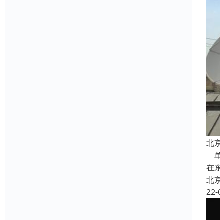
北
单
在
北
22-