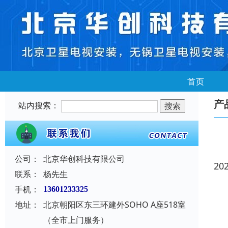
首页
产
站内搜索：
公司：
北京华创科技有限公司
20
联系：
杨先生
手机：
13601233325
地址：
北京朝阳区东三环建外SOHO A座518室
（全市上门服务）