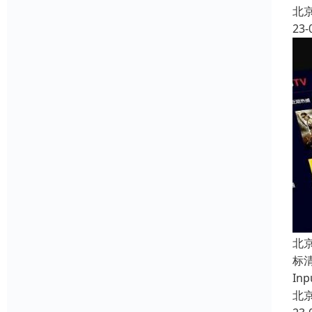
北
23-
北
标
I
北