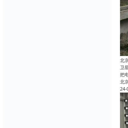
北
卫
把
北
24-