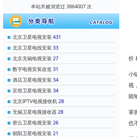
本站共被浏览过 3864007 次
北京卫星电视安装
431
北京卫星电线安装
33
价
北京无锅电视安装
27
数字电视安装改造
31
小
酒店卫星电视安装
34
视
宾馆卫星电视安装
34
能
北京IPTV电视接收机
28
掌
无锅卫星电视接收器
28
也
密云卫星电视安装
26
朝阳卫星电视安装
21