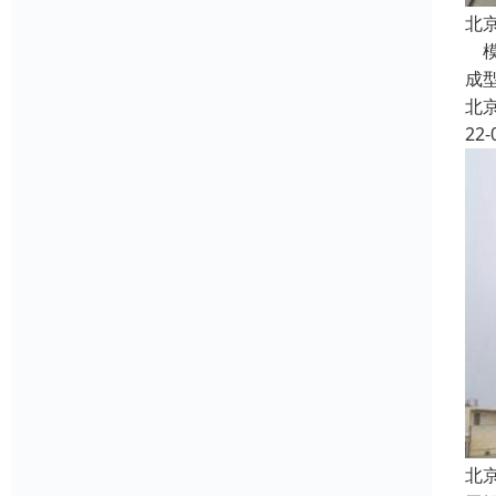
北
模
成型
北
22-
北