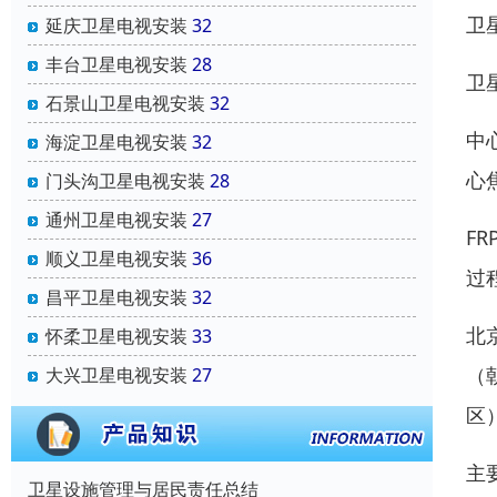
卫
延庆卫星电视安装
32
丰台卫星电视安装
28
卫
石景山卫星电视安装
32
中
海淀卫星电视安装
32
心
门头沟卫星电视安装
28
通州卫星电视安装
27
F
顺义卫星电视安装
36
过
昌平卫星电视安装
32
北
怀柔卫星电视安装
33
（
大兴卫星电视安装
27
区
主
卫星设施管理与居民责任总结