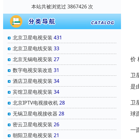
本站共被浏览过 3867426 次
北京卫星电视安装
431
北京卫星电线安装
33
价
北京无锅电视安装
27
数字电视安装改造
31
卫
酒店卫星电视安装
34
是
宾馆卫星电视安装
34
卫
北京IPTV电视接收机
28
球
无锅卫星电视接收器
28
密云卫星电视安装
26
一
朝阳卫星电视安装
21